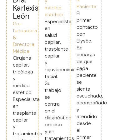
y
Karlexis
Paciente
médico
El
León
estético
primer
Especialista
Co-
contacto
en
fundadora
con
salud
&
Elysée.
capilar,
Directora
Se
trasplante
Médica
encarga
capilar
Cirujana
de que
y
capilar,
cada
rejuvenecimiento
tricóloga
paciente
facial.
y
se
Su
médico
sienta
trabajo
estético.
escuchado,
se
Especialista
acompañado
centra
en
y
en el
trasplante
atendido
diagnóstico
capilar
desde
preciso
y
el
y en
tratamientos
primer
tratamientos