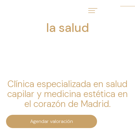
Menú
Eleva
la salud
de tu
cabello y tu piel con
un diagnóstico
médico de precisión.
Clínica especializada en salud
capilar y medicina estética en
el corazón de Madrid.
Agendar valoración