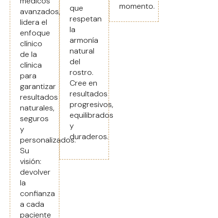
médicos
momento.
que
avanzados,
respetan
lidera el
la
enfoque
armonía
clínico
natural
de la
del
clínica
rostro.
para
Cree en
garantizar
resultados
resultados
progresivos,
naturales,
equilibrados
seguros
y
y
duraderos.
personalizados.
Su
visión:
devolver
la
confianza
a cada
paciente