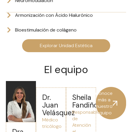
Neuromodulación
Armonización con Ácido Hialurónico
Bioestimulación de colágeno
Explorar Unidad Estética
El equipo
Conoce
Dr.
Sheila
más a
Juan
Fandiño
nuestro
Velásquez
Responsable
equipo
de
Médico
Atención
tricólogo
Dra.
al